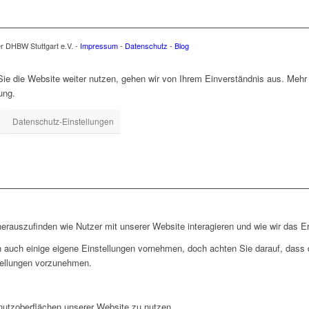
er DHBW Stuttgart e.V. -
Impressum
-
Datenschutz
-
Blog
e die Website weiter nutzen, gehen wir von Ihrem Einverständnis aus. Mehr 
ung.
Datenschutz-Einstellungen
rauszufinden wie Nutzer mit unserer Website interagieren und wie wir das Er
 auch einige eigene Einstellungen vornehmen, doch achten Sie darauf, dass d
tellungen vorzunehmen.
nutzoberflächen unserer Website zu nutzen.