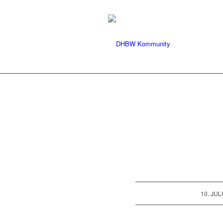
/
10. JUL