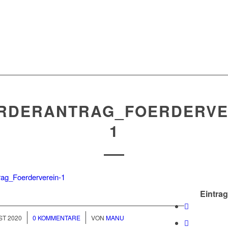
RDERANTRAG_FOERDERVE
1
rag_Foerderverein-1
Eintrag
/
ST 2020
0 KOMMENTARE
VON
MANU