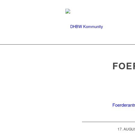
FOE
Foerderant
/
17. AUGU