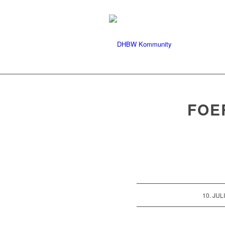
FOE
/
10. JUL