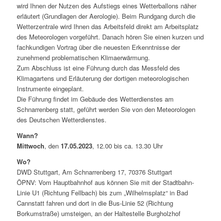
wird Ihnen der Nutzen des Aufstiegs eines Wetterballons näher
erläutert (Grundlagen der Aerologie). Beim Rundgang durch die
Wetterzentrale wird Ihnen das Arbeitsfeld direkt am Arbeitsplatz
des Meteorologen vorgeführt. Danach hören Sie einen kurzen und
fachkundigen Vortrag über die neuesten Erkenntnisse der
zunehmend problematischen Klimaerwärmung.
Zum Abschluss ist eine Führung durch das Messfeld des
Klimagartens und Erläuterung der dortigen meteorologischen
Instrumente eingeplant.
Die Führung findet im Gebäude des Wetterdienstes am
Schnarrenberg statt, geführt werden Sie von den Meteorologen
des Deutschen Wetterdienstes.
Wann?
Mittwoch
, den
17.05.2023
, 12.00 bis ca. 13.30 Uhr
Wo?
DWD Stuttgart, Am Schnarrenberg 17, 70376 Stuttgart
ÖPNV: Vom Hauptbahnhof aus können Sie mit der Stadtbahn-
Linie U1 (Richtung Fellbach) bis zum „Wilhelmsplatz“ in Bad
Cannstatt fahren und dort in die Bus-Linie 52 (Richtung
Borkumstraße) umsteigen, an der Haltestelle Burgholzhof