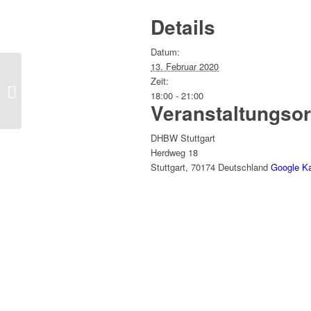
Details
Datum:
13. Februar 2020
Mitgliederversammlung des Vereins
Zeit:
der Freunde und Förderer der DHBW
18:00 - 21:00
Veranstaltungsor
Stuttgart e.V. am 21.01.2020
DHBW Stuttgart
Herdweg 18
Stuttgart
,
70174
Deutschland
Google Ka