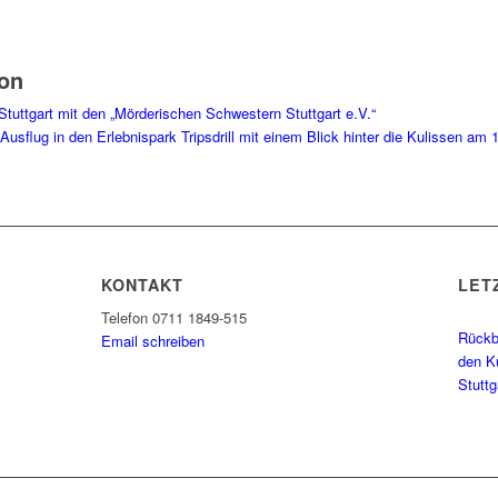
ion
tuttgart mit den „Mörderischen Schwestern Stuttgart e.V.“
sflug in den Erlebnispark Tripsdrill mit einem Blick hinter die Kulissen am
KONTAKT
LET
Telefon 0711 1849-515
Rückbl
Email schreiben
den K
Stutt