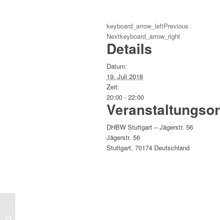
keyboard_arrow_left
Previous
Next
keyboard_arrow_right
Details
Datum:
19. Juli 2018
Zeit:
20:00 - 22:00
Veranstaltungsor
DHBW Stuttgart – Jägerstr. 56
Jägerstr. 56
Stuttgart
,
70174
Deutschland
Krimi-Lesung über den Dächern von
Stuttgart mit den „Mörderischen