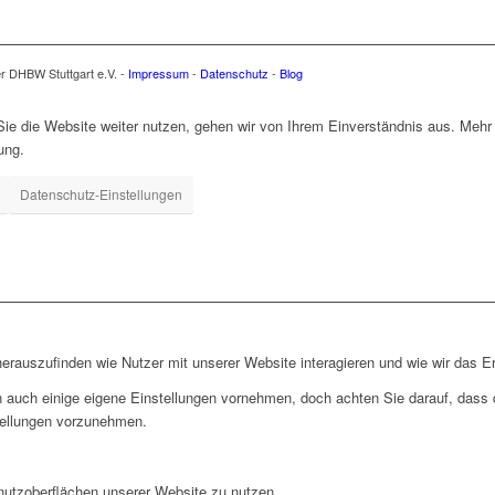
er DHBW Stuttgart e.V. -
Impressum
-
Datenschutz
-
Blog
e die Website weiter nutzen, gehen wir von Ihrem Einverständnis aus. Mehr 
ung.
Datenschutz-Einstellungen
rauszufinden wie Nutzer mit unserer Website interagieren und wie wir das Er
 auch einige eigene Einstellungen vornehmen, doch achten Sie darauf, dass d
tellungen vorzunehmen.
nutzoberflächen unserer Website zu nutzen.