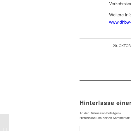
Verkehrskon
Weitere Inf
www.dhbw-k
/
20. OKTOB
Hinterlasse ein
An der Diskussion beteiligen?
Hinterlasse uns deinen Kommentar!
Förderverein blickt
hinter die Kulissen von