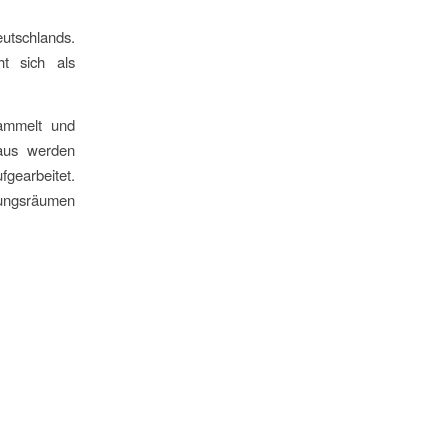
utschlands.
ht sich als
sammelt und
naus werden
fgearbeitet.
llungsräumen