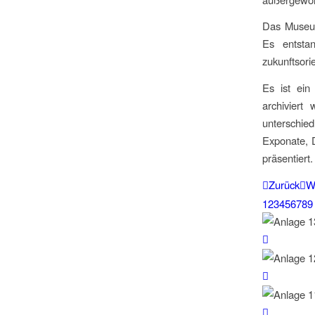
Das Museum
Es entstan
zukunftsori
Es ist ein
archiviert
unterschied
Exponate, D
präsentiert.
Zurück
W
1
2
3
4
5
6
7
8
9