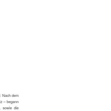
en: Nach dem
tz – begann
, sowie die